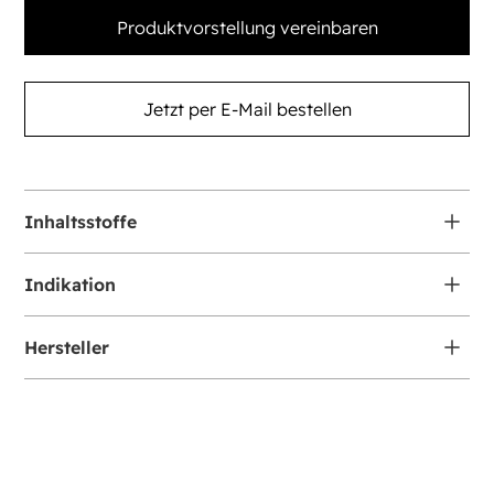
Produktvorstellung vereinbaren
Jetzt per E-Mail bestellen
Inhaltsstoffe
Wachstumsfaktor: TXA, EGF, FGF und PDRN
Indikation
Hautglanz & Aufhellung
Hersteller
Verbesserung des Hauttons
Clabiane
Reduktion von Pigmentierungen
Reduktion von Hautmelanin
Hydratisierung
Verjüngung