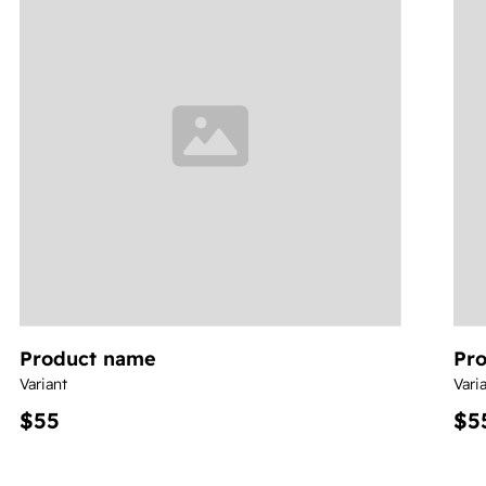
Product name
Pr
Variant
Vari
$55
$5