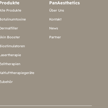
Produkte
PanAesthetics
Alle Produkte
Über Uns
Botulinumtoxine
Kontakt
Dermalfiller
News
Skin Booster
Partner
Biostimulatoren
Lasertherapie
Zelltherapien
Kaltlufttherapiegeräte
Zubehör