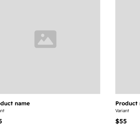
oduct name
Product
ant
Variant
5
$55