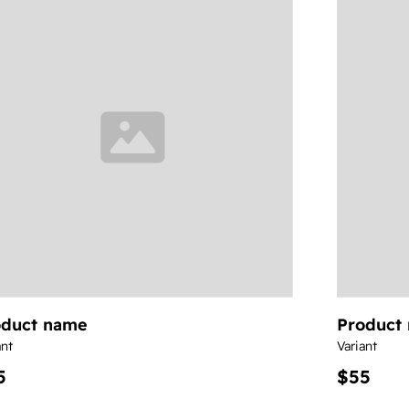
oduct name
Product
ant
Variant
5
$55