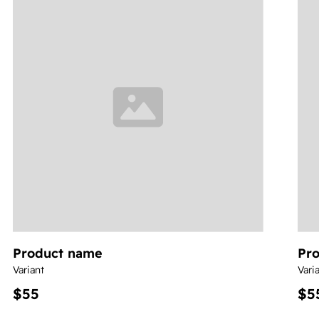
Product name
Pr
Variant
Vari
$55
$5