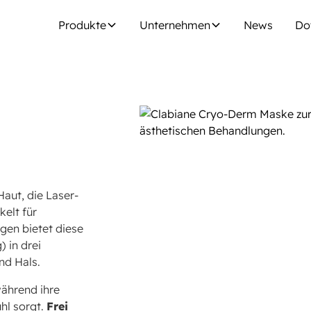
Produkte
Unternehmen
News
Do
Haut, die Laser-
elt für
gen bietet diese
) in drei
nd Hals.
während ihre
hl sorgt.
Frei