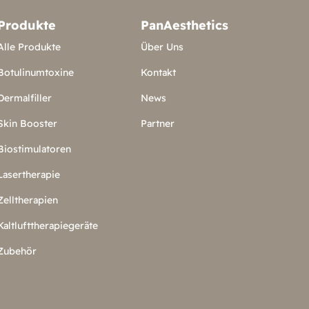
Produkte
PanAesthetics
Alle Produkte
Über Uns
Botulinumtoxine
Kontakt
Dermalfiller
News
Skin Booster
Partner
Biostimulatoren
Lasertherapie
Zelltherapien
Kaltlufttherapiegeräte
Zubehör