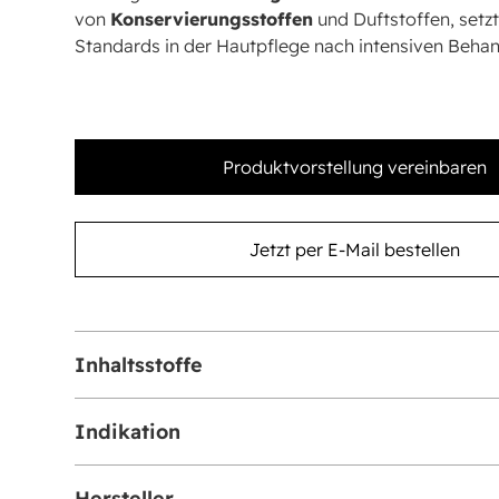
von
Konservierungsstoffen
und Duftstoffen, setzt
Standards in der Hautpflege nach intensiven Beha
Produktvorstellung vereinbaren
Jetzt per E-Mail bestellen
Inhaltsstoffe
Dickes & transparentes Hydrogel (55g)
Indikation
3 Blatt (Oberseite, Unterseite, Hals)
Ohne Konservierungsstoffe und Duftstoffe
Nachpflege nach Laserbehandlungen oder Peel
Hersteller