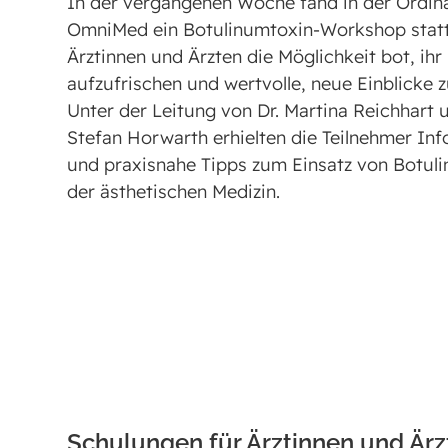
In der vergangenen Woche fand in der Ordin
OmniMed ein Botulinumtoxin-Workshop statt
Ärztinnen und Ärzten die Möglichkeit bot, ih
aufzufrischen und wertvolle, neue Einblicke 
Unter der Leitung von Dr. Martina Reichhart u
Stefan Horwarth erhielten die Teilnehmer In
und praxisnahe Tipps zum Einsatz von Botuli
der ästhetischen Medizin.
Schulungen für Ärztinnen und Ärz