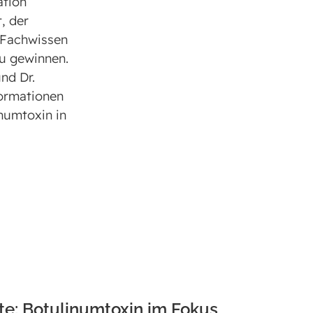
ation
, der
r Fachwissen
zu gewinnen.
nd Dr.
formationen
numtoxin in
te: Botulinumtoxin im Fokus