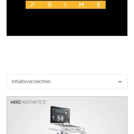
Inhaltsverzeichnis
Neu bei PanAesthetics: Ultherapy PRIME® –
die Zukunft des nicht-invasiven Liftings
Was ist Ultherapy PRIME®?